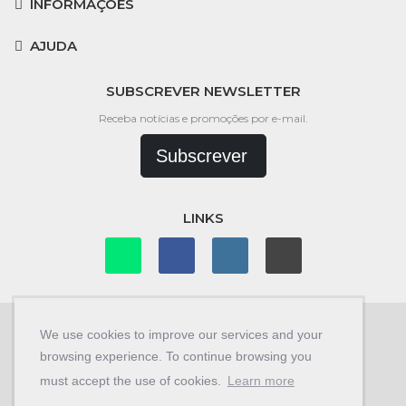
INFORMAÇÕES
AJUDA
SUBSCREVER NEWSLETTER
Receba notícias e promoções por e-mail.
Subscrever
LINKS
We use cookies to improve our services and your
browsing experience. To continue browsing you
© Copyright 2026
Car Store 4x4
.
must accept the use of cookies.
Learn more
Desenvolvido por
Braldesign.com