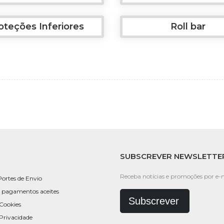
oteções Inferiores
Roll bar
SUBSCREVER NEWSLETTE
Receba notícias e promoções por e-m
Portes de Envio
 pagamentos aceites
Subscrever
 Cookies
 Privacidade