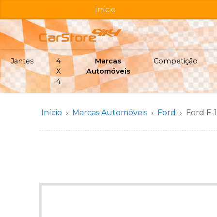
Início
Jantes
4
Marcas
Competição
X
Automóveis
4
Início
Marcas Automóveis
Ford
Ford F-1