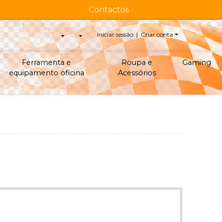
Contactos
Iniciar sessão | Criar conta
Ferramenta e
Roupa e
Gaming
equipamento oficina
Acessórios