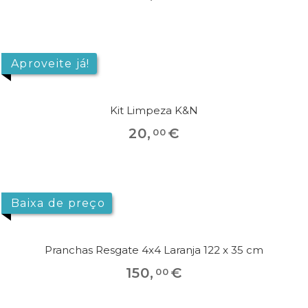
Aproveite já!
Kit Limpeza K&N
20
,
€
00
Baixa de preço
Pranchas Resgate 4x4 Laranja 122 x 35 cm
150
,
€
00