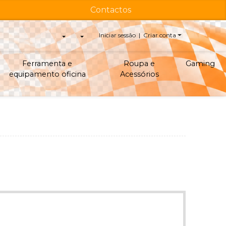
Contactos
Iniciar sessão | Criar conta
Ferramenta e
Roupa e
Gaming
equipamento oficina
Acessórios