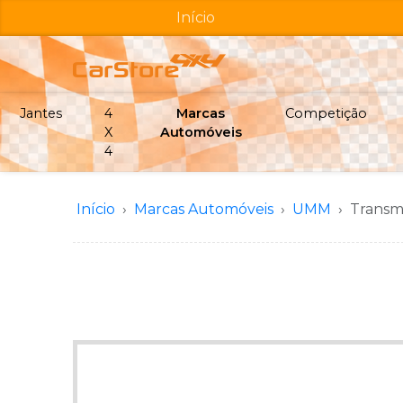
Início
Jantes
4
Marcas
Competição
X
Automóveis
4
Início
Marcas Automóveis
UMM
Transm