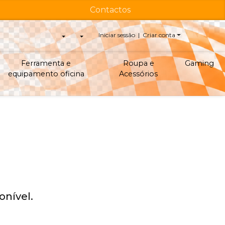
Contactos
Iniciar sessão | Criar conta
Ferramenta e
Roupa e
Gaming
equipamento oficina
Acessórios
nível.