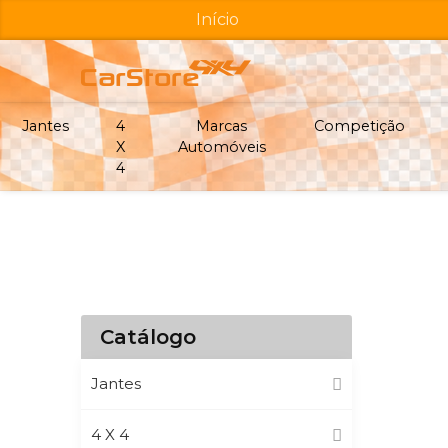
Início
Jantes
4
Marcas
Competição
X
Automóveis
4
Catálogo
Jantes
4 X 4