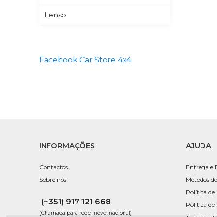
Lenso
LITEC
Longse
Facebook Car Store 4x4
Look Alfa Romeo
Magneti Marelli
Neolux
NSSC
INFORMAÇÕES
AJUDA
Osram
Contactos
Entrega e 
Petex
Sobre nós
Métodos de
Política de
Rezaw Plast
(+351) 917 121 668
Política de
Ulter Sport
(Chamada para rede móvel nacional)