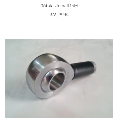
Rótula Uniball 14M
37
,
€
00