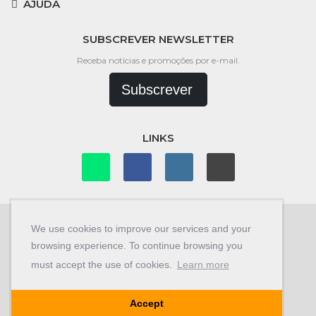
AJUDA
SUBSCREVER NEWSLETTER
Receba notícias e promoções por e-mail.
Subscrever
LINKS
We use cookies to improve our services and your
browsing experience. To continue browsing you
© Copyright 2026
Car Store 4x4
.
must accept the use of cookies.
Learn more
Desenvolvido por
Braldesign.com
Accept