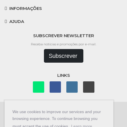
INFORMAÇÕES
AJUDA
SUBSCREVER NEWSLETTER
Receba notícias e promoções por e-mail.
Subscrever
LINKS
We use cookies to improve our services and your
browsing experience. To continue browsing you
© Copyright 2026
Car Store 4x4
.
must accept the use of cookies.
Learn more