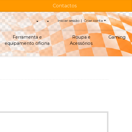
Contactos
Iniciar sessão | Criar conta
Ferramenta e
Roupa e
Gaming
equipamento oficina
Acessórios