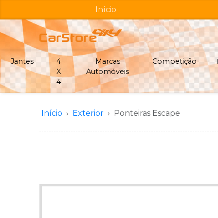
Início
Jantes
4
Marcas
Competição
X
Automóveis
4
Início
Exterior
Ponteiras Escape