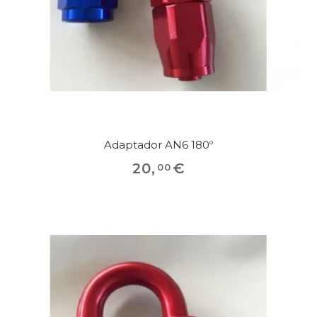
Adaptador AN6 180º
20
,
€
00