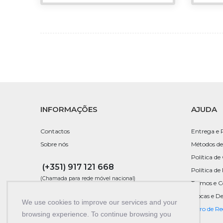
INFORMAÇÕES
AJUDA
Contactos
Entrega e 
Sobre nós
Métodos de
Política de
(+351) 917 121 668
Política de
(Chamada para rede móvel nacional)
Termos e C
Trocas e D
249 247 781
We use cookies to improve our services and your
Livro de R
(Chamada para rede fixa nacional)
browsing experience. To continue browsing you