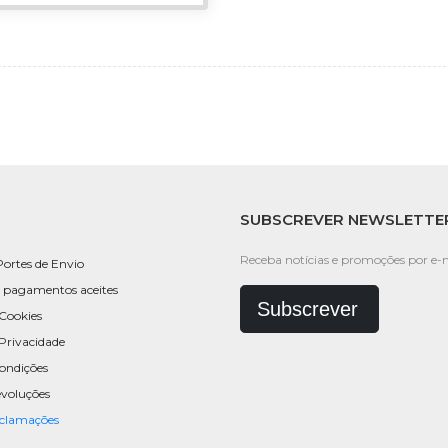
SUBSCREVER NEWSLETTE
Receba notícias e promoções por e-m
Portes de Envio
 pagamentos aceites
Subscrever
 Cookies
 Privacidade
ondições
evoluções
eclamações