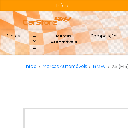
Início
Jantes
4
Marcas
Competição
X
Automóveis
4
Início
Marcas Automóveis
BMW
X5 (F15