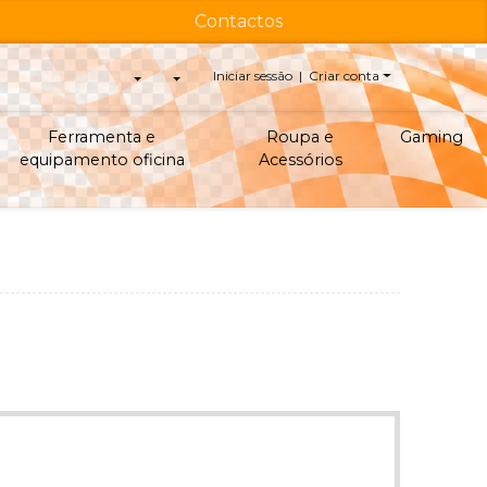
Contactos
Iniciar sessão | Criar conta
Ferramenta e
Roupa e
Gaming
equipamento oficina
Acessórios