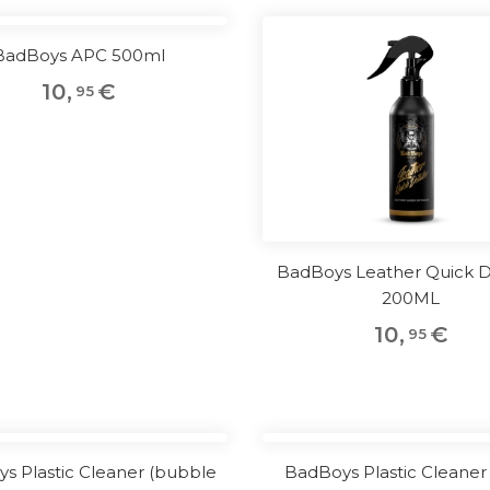
BadBoys APC 500ml
10
,
€
95
BadBoys Leather Quick D
200ML
10
,
€
95
s Plastic Cleaner (bubble
BadBoys Plastic Cleaner 