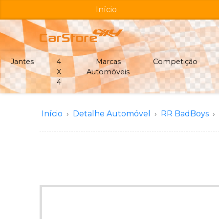
Início
Jantes
4
Marcas
Competição
X
Automóveis
4
Início
Detalhe Automóvel
RR BadBoys