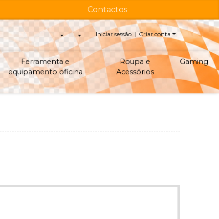
Contactos
Iniciar sessão | Criar conta
Ferramenta e
Roupa e
Gaming
equipamento oficina
Acessórios