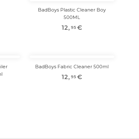
BadBoys Plastic Cleaner Boy
500ML
12
,
€
95
iler
BadBoys Fabric Cleaner 500ml
l
12
,
€
95