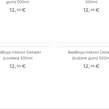
gum) 500ml
500ml
12
,
€
12
,
€
95
95
Boys Interior Detailer
BadBoys Interior Deta
(cookies) 500ml
(bubble gum) 500m
12
,
€
12
,
€
95
95