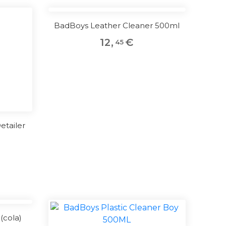
BadBoys Leather Cleaner 500ml
12
,
€
45
etailer
(cola)