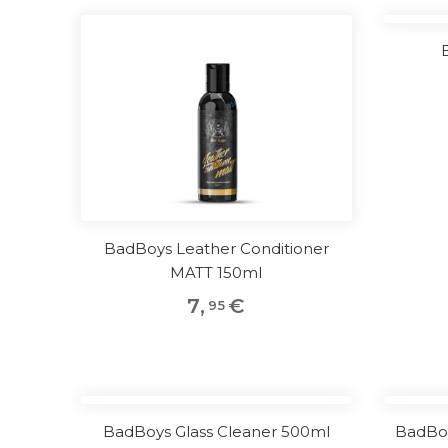
BadBoys Leather Conditioner
MATT 150ml
7
,
€
95
BadBoys Glass Cleaner 500ml
BadBoy