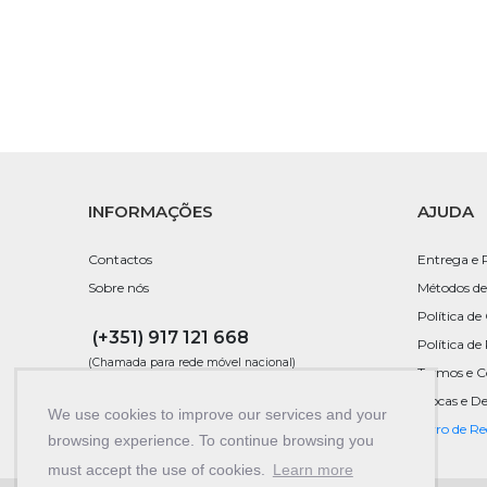
INFORMAÇÕES
AJUDA
Contactos
Entrega e 
Sobre nós
Métodos de
Política de
(+351) 917 121 668
Política de
(Chamada para rede móvel nacional)
Termos e C
Trocas e D
249 247 781
We use cookies to improve our services and your
Livro de R
(Chamada para rede fixa nacional)
browsing experience. To continue browsing you
must accept the use of cookies.
Learn more