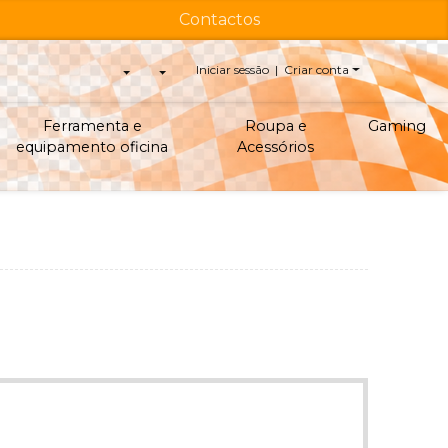
Contactos
Iniciar sessão | Criar conta
Ferramenta e
Roupa e
Gaming
equipamento oficina
Acessórios