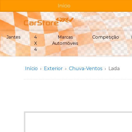
Início
Jantes
4
Marcas
Competição
X
Automóveis
4
Início
Exterior
Chuva-Ventos
Lada