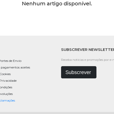
Nenhum artigo disponível.
SUBSCREVER NEWSLETTE
Receba notícias e promoções por e-m
Portes de Envio
 pagamentos aceites
Subscrever
 Cookies
 Privacidade
ondições
evoluções
eclamações