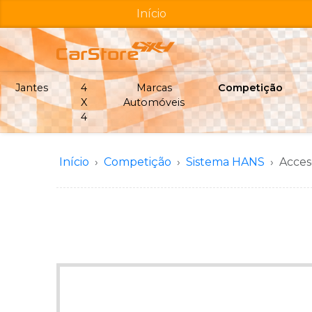
Início
Jantes
4
Marcas
Competição
X
Automóveis
4
Início
Competição
Sistema HANS
Acces