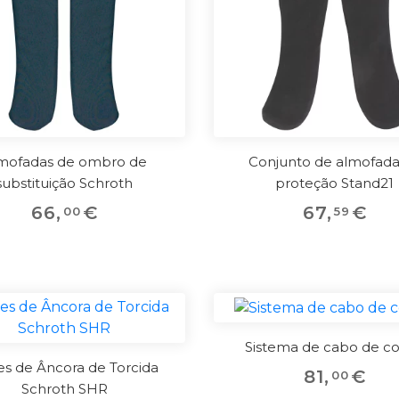
Conjunto de almofada
mofadas de ombro de
proteção Stand21
substituição Schroth
67
,
€
66
,
€
59
00
Sistema de cabo de co
es de Âncora de Torcida
81
,
€
00
Schroth SHR