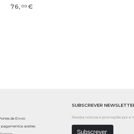
76
,
€
00
SUBSCREVER NEWSLETTE
Receba notícias e promoções por e-m
Portes de Envio
 pagamentos aceites
Subscrever
 Cookies