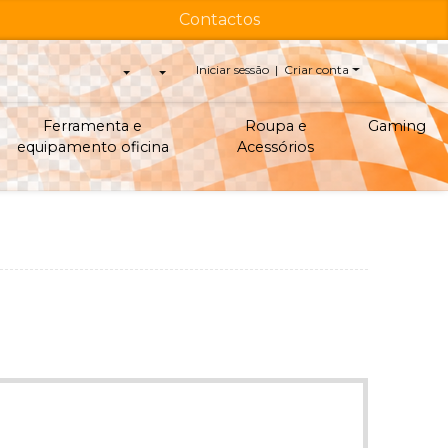
Contactos
Iniciar sessão | Criar conta
Ferramenta e
Roupa e
Gaming
equipamento oficina
Acessórios