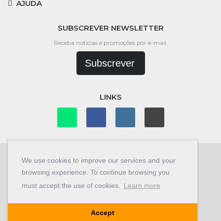
AJUDA
SUBSCREVER NEWSLETTER
Receba notícias e promoções por e-mail.
Subscrever
LINKS
We use cookies to improve our services and your
browsing experience. To continue browsing you
© Copyright 2026
Car Store 4x4
.
must accept the use of cookies.
Learn more
Desenvolvido por
Braldesign.com
Accept