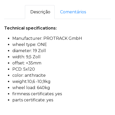
Descrição
Comentários
Technical specifications:
Manufacturer: PROTRACK GmbH
wheel type: ONE
diameter: 19 Zoll
width: 9,5 Zoll
offset: +35mm
PCD: 5x120
color: anthracite
weight:10,6 -10,9kg
wheel load: 640kg
firmness certificates: yes
parts certificate: yes